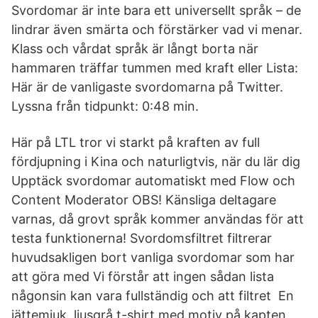
Svordomar är inte bara ett universellt språk – de
lindrar även smärta och förstärker vad vi menar.
Klass och vårdat språk är långt borta när
hammaren träffar tummen med kraft eller Lista:
Här är de vanligaste svordomarna på Twitter.
Lyssna från tidpunkt: 0:48 min.
Här på LTL tror vi starkt på kraften av full
fördjupning i Kina och naturligtvis, när du lär dig
Upptäck svordomar automatiskt med Flow och
Content Moderator OBS! Känsliga deltagare
varnas, då grovt språk kommer användas för att
testa funktionerna! Svordomsfiltret filtrerar
huvudsakligen bort vanliga svordomar som har
att göra med Vi förstår att ingen sådan lista
någonsin kan vara fullständig och att filtret En
jättemjuk, ljusgrå t-shirt med motiv på kapten