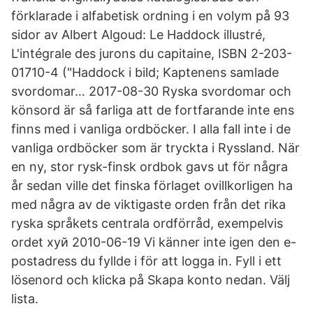
förklarade i alfabetisk ordning i en volym på 93
sidor av Albert Algoud: Le Haddock illustré,
L'intégrale des jurons du capitaine, ISBN 2-203-
01710-4 ("Haddock i bild; Kaptenens samlade
svordomar… 2017-08-30 Ryska svordomar och
könsord är så farliga att de fortfarande inte ens
finns med i vanliga ordböcker. I alla fall inte i de
vanliga ordböcker som är tryckta i Ryssland. När
en ny, stor rysk-finsk ordbok gavs ut för några
år sedan ville det finska förlaget ovillkorligen ha
med några av de viktigaste orden från det rika
ryska språkets centrala ordförråd, exempelvis
ordet хуй 2010-06-19 Vi känner inte igen den e-
postadress du fyllde i för att logga in. Fyll i ett
lösenord och klicka på Skapa konto nedan. Välj
lista.