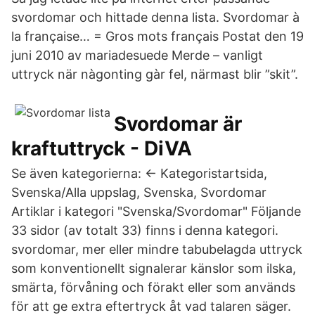
svordomar och hittade denna lista. Svordomar à
la française… = Gros mots français Postat den 19
juni 2010 av mariadesuede Merde – vanligt
uttryck när nàgonting gàr fel, närmast blir ”skit”.
Svordomar är
kraftuttryck - DiVA
Se även kategorierna: ← Kategoristartsida,
Svenska/Alla uppslag, Svenska, Svordomar
Artiklar i kategori "Svenska/Svordomar" Följande
33 sidor (av totalt 33) finns i denna kategori.
svordomar, mer eller mindre tabubelagda uttryck
som konventionellt signalerar känslor som ilska,
smärta, förvåning och förakt eller som används
för att ge extra eftertryck åt vad talaren säger.