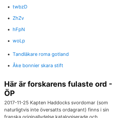
twbzD
ZhZv
hFpN
woLp
Tandläkare roma gotland
Åke bonnier skara stift
Här är forskarens fulaste ord -
ÖP
2017-11-25 Kapten Haddocks svordomar (som
naturligtvis inte översatts ordagrant) finns i sin
franska originallydelse katalogiserade och