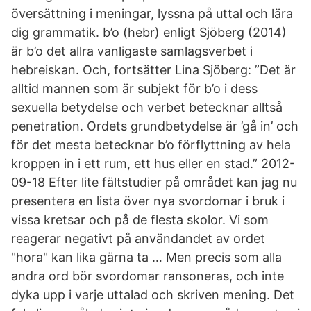
översättning i meningar, lyssna på uttal och lära
dig grammatik. b’o (hebr) enligt Sjöberg (2014)
är b’o det allra vanligaste samlagsverbet i
hebreiskan. Och, fortsätter Lina Sjöberg: ”Det är
alltid mannen som är subjekt för b’o i dess
sexuella betydelse och verbet betecknar alltså
penetration. Ordets grundbetydelse är ’gå in’ och
för det mesta betecknar b’o förflyttning av hela
kroppen in i ett rum, ett hus eller en stad.” 2012-
09-18 Efter lite fältstudier på området kan jag nu
presentera en lista över nya svordomar i bruk i
vissa kretsar och på de flesta skolor. Vi som
reagerar negativt på användandet av ordet
"hora" kan lika gärna ta … Men precis som alla
andra ord bör svordomar ransoneras, och inte
dyka upp i varje uttalad och skriven mening. Det